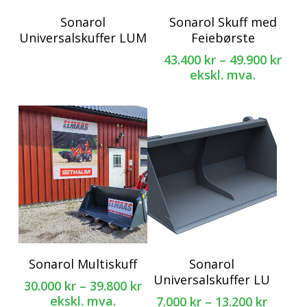
Dette
Sonarol
Sonarol Skuff med
produktet
Universalskuffer LUM
Feiebørste
har
Pri
43.400
kr
–
49.900
kr
flere
43.4
ekskl. mva.
varianter.
til
Alternativene
49.9
kan
velges
på
produktsiden
Dette
Dette
Sonarol Multiskuff
Sonarol
produktet
produktet
Universalskuffer LU
Prisområde:
30.000
kr
–
39.800
kr
har
har
30.000 kr
ekskl. mva.
Prisom
7.000
kr
–
13.200
kr
flere
flere