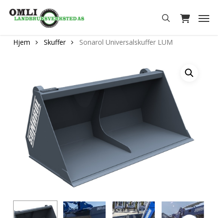
Skip
Men
to
search
main
Hjem
Skuffer
Sonarol Universalskuffer LUM
content