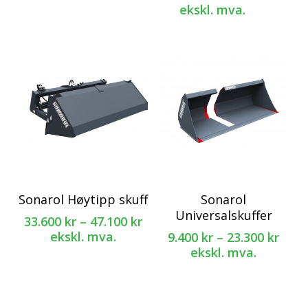
til
7.000 k
ekskl. mva.
varianter.
varianter.
39.800 kr
til
Alternativene
Alternativene
13.200
kan
kan
velges
velges
på
på
produktsiden
produktsiden
Dette
Dette
Sonarol Høytipp skuff
Sonarol
produktet
produktet
Universalskuffer
Prisområde:
33.600
kr
–
47.100
kr
har
har
33.600 kr
ekskl. mva.
Pris
9.400
kr
–
23.300
kr
flere
flere
til
9.400
ekskl. mva.
varianter.
varianter.
47.100 kr
til
Alternativene
Alternativene
23.30
kan
kan