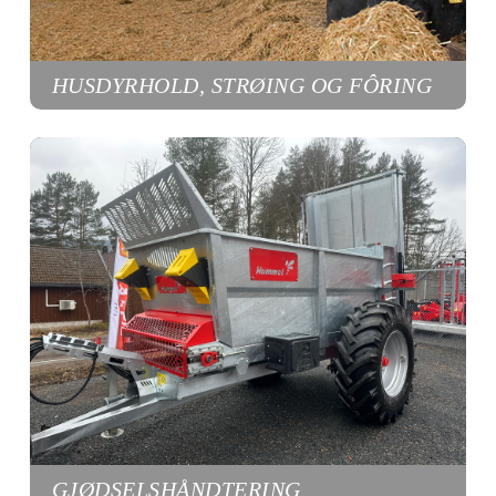
HUSDYRHOLD, STRØING OG FÔRING
GJØDSELSHÅNDTERING