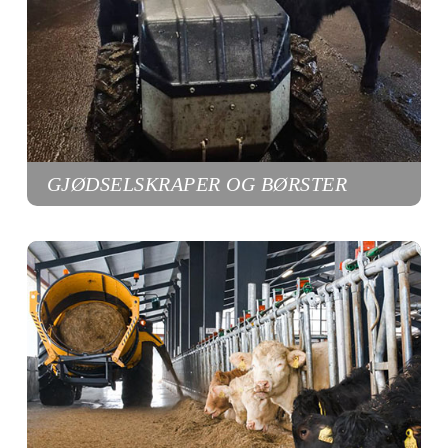
GJØDSELSKRAPER OG BØRSTER