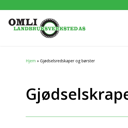
Skip
to
main
content
Hjem
»
Gjødselsredskaper og børster
Gjødselskrape