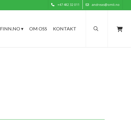
+47 482 32 011
andreas@omli.no
search
FINN.NO ▾
OM OSS
KONTAKT