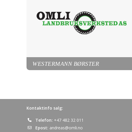
WESTERMANN BØRSTER
Kontaktinfo salg:
Telefon:
+47 482 32 011
Epost:
andreas@omli.no