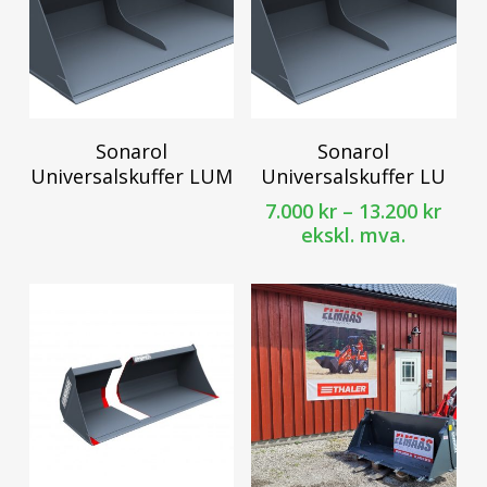
Dette
Sonarol
Sonarol
produktet
Universalskuffer LUM
Universalskuffer LU
har
Pris
7.000
kr
–
13.200
kr
flere
7.000
ekskl. mva.
varianter.
til
Alternativene
13.20
kan
velges
på
produktsiden