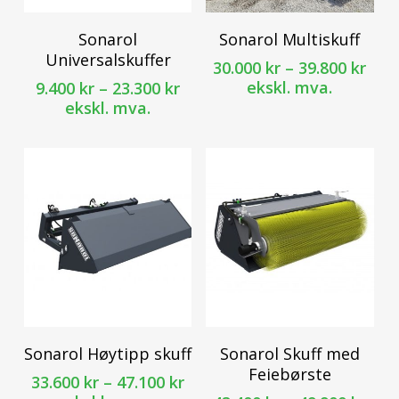
Dette
Dette
Sonarol
Sonarol Multiskuff
produktet
produktet
Universalskuffer
Pri
30.000
kr
–
39.800
kr
har
har
30.0
Prisområde:
ekskl. mva.
9.400
kr
–
23.300
kr
flere
flere
til
9.400 kr
ekskl. mva.
varianter.
varianter.
39.8
til
Alternativene
Alternativene
23.300 kr
kan
kan
velges
velges
på
på
produktsiden
produktsiden
Dette
Dette
Sonarol Høytipp skuff
Sonarol Skuff med
produktet
produktet
Feiebørste
Prisområde:
33.600
kr
–
47.100
kr
har
har