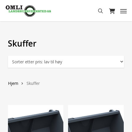
Skip
Men
to
search
main
content
Skuffer
Hjem
Skuffer