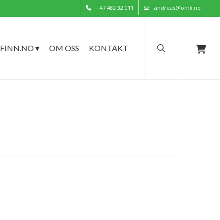
+47 482 32 011
andreas@omli.no
search
FINN.NO ▾
OM OSS
KONTAKT