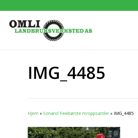
Skip
to
main
content
IMG_4485
Hjem
»
Sonarol Feiebørste m/oppsamler
»
IMG_4485