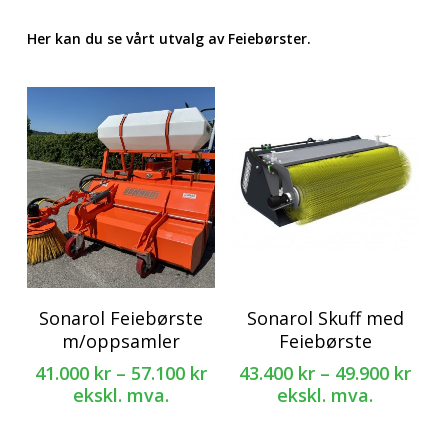
Her kan du se vårt utvalg av Feiebørster.
Dette
Dette
Sonarol Feiebørste
Sonarol Skuff med
produktet
produktet
m/oppsamler
Feiebørste
har
har
Prisområde:
Pri
41.000
kr
–
57.100
kr
43.400
kr
–
49.900
kr
flere
flere
41.000 kr
43.4
ekskl. mva.
ekskl. mva.
varianter.
varianter.
til
til
Alternativene
Alternativene
57.100 kr
49.9