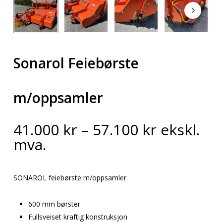
Sonarol Feiebørste
m/oppsamler
Prisområ
41.000
kr
–
57.100
kr
ekskl.
41.000 kr
mva.
til
57.100 kr
SONAROL feiebørste m/oppsamler.
600 mm børster
Fullsveiset kraftig konstruksjon