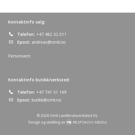
kan
kan
velges
velges
på
på
Kontaktinfo salg:
produktsiden
produktsiden
Telefon:
+47 482 32 011
Epost:
andreas@omli.no
Personvern
Kontaktinfo butikk/verksted:
Telefon:
+47 741 51 169
Epost:
butikk@omli.no
© 2026 Omli Landbruksverksted AS.
Design og utvikling av
RESPONSIV MEDIA