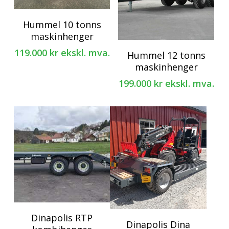
Hummel 10 tonns
maskinhenger
Dette
119.000
kr
ekskl. mva.
Hummel 12 tonns
produktet
maskinhenger
har
199.000
kr
ekskl. mva.
flere
varianter.
Alternativene
kan
velges
på
produktsiden
Dette
Dinapolis RTP
Dinapolis Dina
produktet