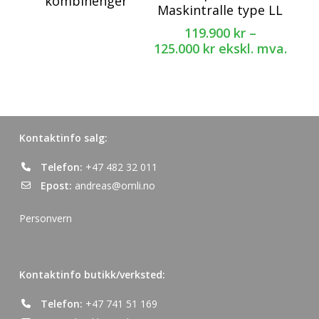
kombihenger
Maskintralle type LL
har
119.900
kr
–
flere
Prisområde:
125.000
kr
ekskl. mva.
varianter.
119.900 kr
Alternativene
til
kan
125.000 kr
velges
på
Kontaktinfo salg:
produktsiden
Telefon:
+47 482 32 011
Epost:
andreas@omli.no
Personvern
Kontaktinfo butikk/verksted:
Telefon:
+47 741 51 169