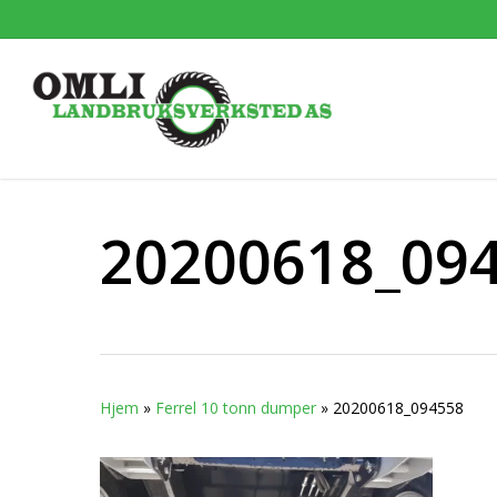
Skip
to
main
content
20200618_09
Hjem
»
Ferrel 10 tonn dumper
»
20200618_094558