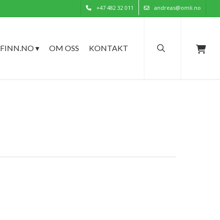
+47 482 32 011
andreas@omli.no
search
FINN.NO ▾
OM OSS
KONTAKT