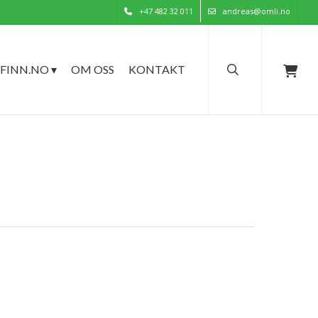
+47 482 32 011
andreas@omli.no
search
FINN.NO ▾
OM OSS
KONTAKT