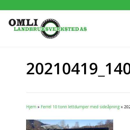
Skip
to
main
content
20210419_14
Hjem
»
Ferrel 10 tonn lettdumper med sideåpning
»
20