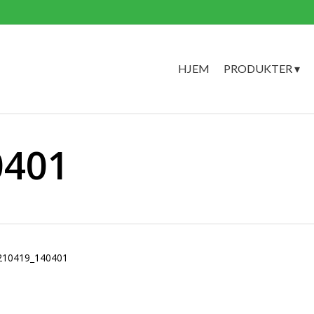
HJEM
PRODUKTER ▾
0401
210419_140401