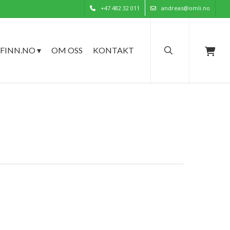
+47 482 32 011
andreas@omli.no
search
FINN.NO ▾
OM OSS
KONTAKT