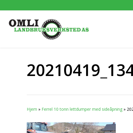
Skip
to
main
content
20210419_13
Hjem
»
Ferrel 10 tonn lettdumper med sideåpning
»
20