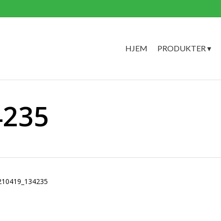
HJEM
PRODUKTER ▾
4235
210419_134235