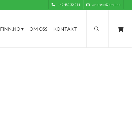
+47 482 32 011
andreas@omli.no
search
FINN.NO ▾
OM OSS
KONTAKT