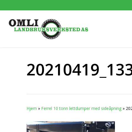
Skip
to
main
content
20210419_13
Hjem
»
Ferrel 10 tonn lettdumper med sideåpning
»
20