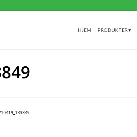
HJEM
PRODUKTER ▾
3849
210419_133849