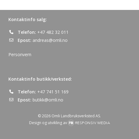
Kontaktinfo salg:
Telefon:
+47 482 32 011
Epost:
andreas@omli.no
Personvern
Kontaktinfo butikk/verksted:
Telefon:
+47 741 51 169
Epost:
butikk@omli.no
© 2026 Omli Landbruksverksted AS.
Design og utvikling av
RESPONSIV MEDIA