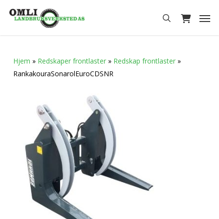
Skip
Men
to
search
main
content
Hjem
»
Redskaper frontlaster
»
Redskap frontlaster
»
RankakouraSonarolEuroCDSNR