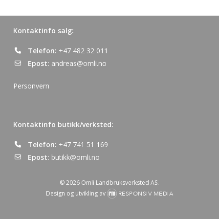
Kontaktinfo salg:
Telefon:
+47 482 32 011
Epost:
andreas@omli.no
Personvern
Kontaktinfo butikk/verksted:
Telefon:
+47 741 51 169
Epost:
butikk@omli.no
© 2026 Omli Landbruksverksted AS.
Design og utvikling av
RESPONSIV MEDIA