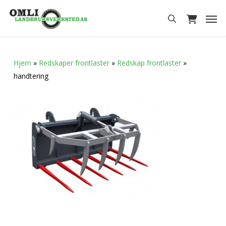
Skip
Men
to
search
main
content
Hjem
»
Redskaper frontlaster
»
Redskap frontlaster
»
handtering