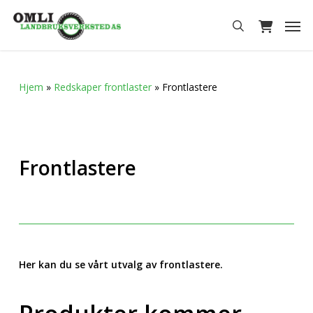
Skip
Men
to
search
main
content
Hjem
»
Redskaper frontlaster
»
Frontlastere
Frontlastere
Her kan du se vårt utvalg av frontlastere.