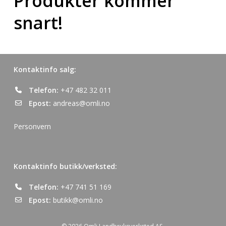
Produkter kommer
snart!
Kontaktinfo salg:
Telefon:
+47 482 32 011
Epost:
andreas@omli.no
Personvern
Kontaktinfo butikk/verksted:
Telefon:
+47 741 51 169
Epost:
butikk@omli.no