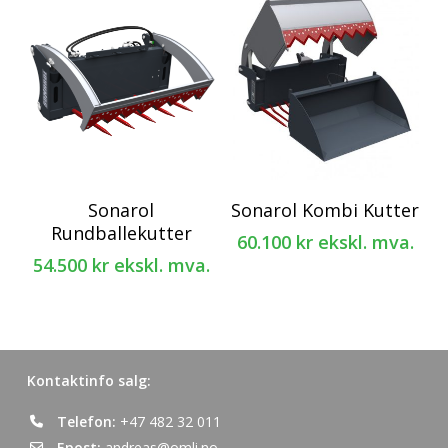
Sonarol
Sonarol Kombi Kutter
Rundballekutter
60.100
kr
ekskl. mva.
54.500
kr
ekskl. mva.
Kontaktinfo salg:
Telefon:
+47 482 32 011
Epost:
andreas@omli.no