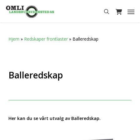
Skip
Men
to
search
main
content
Hjem
»
Redskaper frontlaster
»
Balleredskap
Balleredskap
Her kan du se vårt utvalg av Balleredskap.