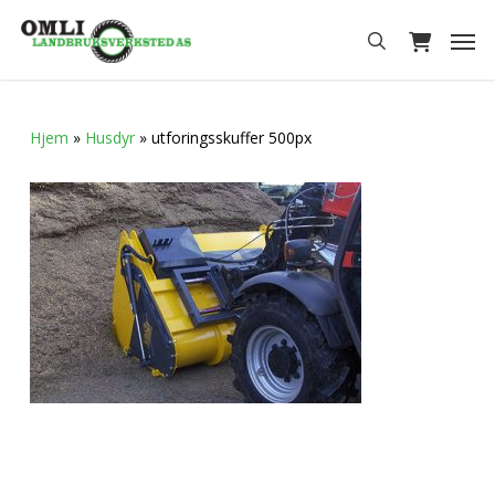
Skip
Men
to
search
main
content
Hjem
»
Husdyr
»
utforingsskuffer 500px