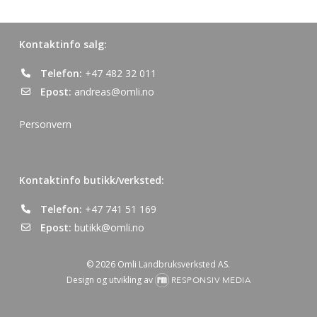
Kontaktinfo salg:
Telefon:
+47 482 32 011
Epost:
andreas@omli.no
Personvern
Kontaktinfo butikk/verksted:
Telefon:
+47 741 51 169
Epost:
butikk@omli.no
© 2026 Omli Landbruksverksted AS.
Design og utvikling av
RESPONSIV MEDIA