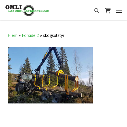
Skip
Men
to
search
main
content
Hjem
»
Forside 2
»
skogsutstyr