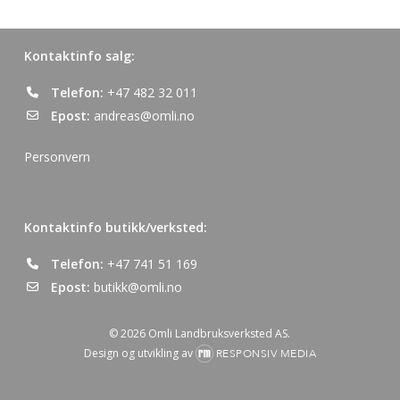
Kontaktinfo salg:
Telefon:
+47 482 32 011
Epost:
andreas@omli.no
Personvern
Kontaktinfo butikk/verksted:
Telefon:
+47 741 51 169
Epost:
butikk@omli.no
© 2026 Omli Landbruksverksted AS.
Design og utvikling av
RESPONSIV MEDIA