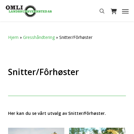
Skip
Men
to
search
main
content
Hjem
»
Gresshåndtering
»
Snitter/Fôrhøster
Snitter/Fôrhøster
Her kan du se vårt utvalg av Snitter/Fôrhøster.