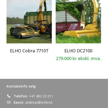
ELHO Cobra 7710T
ELHO DC2100
279.000
kr
ekskl. mva.
Kontaktinfo salg:
Telefon:
+47 482 32 011
Epost:
andreas@omli.no